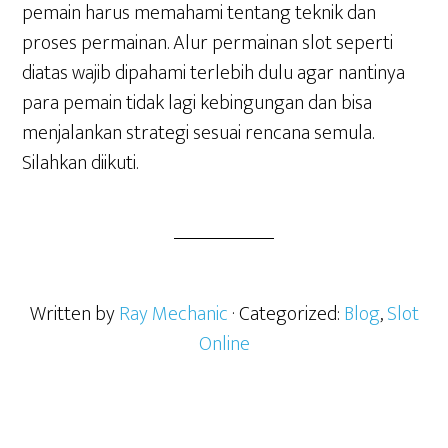
pemain harus memahami tentang teknik dan
proses permainan. Alur permainan slot seperti
diatas wajib dipahami terlebih dulu agar nantinya
para pemain tidak lagi kebingungan dan bisa
menjalankan strategi sesuai rencana semula.
Silahkan diikuti.
Written by
Ray Mechanic
· Categorized:
Blog
,
Slot
Online