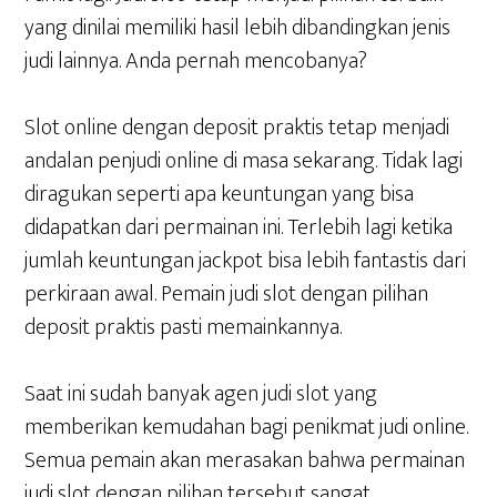
yang dinilai memiliki hasil lebih dibandingkan jenis
judi lainnya. Anda pernah mencobanya?
Slot online dengan deposit praktis tetap menjadi
andalan penjudi online di masa sekarang. Tidak lagi
diragukan seperti apa keuntungan yang bisa
didapatkan dari permainan ini. Terlebih lagi ketika
jumlah keuntungan jackpot bisa lebih fantastis dari
perkiraan awal. Pemain judi slot dengan pilihan
deposit praktis pasti memainkannya.
Saat ini sudah banyak agen judi slot yang
memberikan kemudahan bagi penikmat judi online.
Semua pemain akan merasakan bahwa permainan
judi slot dengan pilihan tersebut sangat