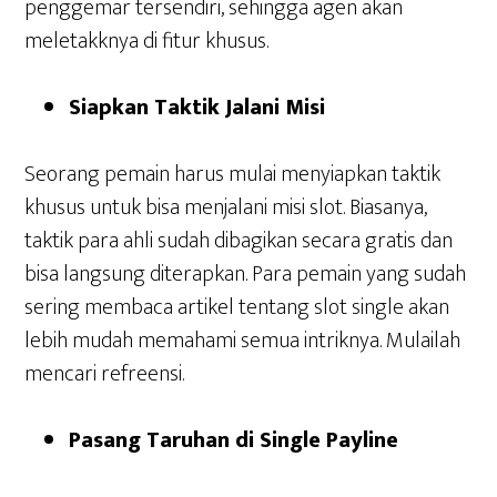
penggemar tersendiri, sehingga agen akan
meletakknya di fitur khusus.
Siapkan Taktik Jalani Misi
Seorang pemain harus mulai menyiapkan taktik
khusus untuk bisa menjalani misi slot. Biasanya,
taktik para ahli sudah dibagikan secara gratis dan
bisa langsung diterapkan. Para pemain yang sudah
sering membaca artikel tentang slot single akan
lebih mudah memahami semua intriknya. Mulailah
mencari refreensi.
Pasang Taruhan di Single Payline