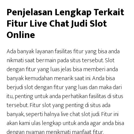
Penjelasan Lengkap Terkait
Fitur Live Chat Judi Slot
Online
Ada banyak layanan fasilitas fitur yang bisa anda
nikmati saat bermain pada situs tersebut. Slot
dengan fitur yang luas jelas bisa memberi anda
banyak kemudahan menarik saat ini. Anda bisa
berjudi slot dengan fitur yang luas dan maka dari
itu, penting untuk anda perhatikan fasilitas di situs
tersebut. Fitur slot yang penting di situs ada
banyak, seperti halnya live chat slot judi. Fitur ini
akan kami ulas lengkap untuk anda agar anda bisa
dengan nyaman menikmati manfaat fitur.