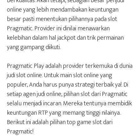
berkualitas. Akan tetapi, sebagian besar penjudi
online yang lebih mendambakan keuntungan
besar pasti menentukan pilihannya pada slot
Pragmatic. Provider ini dinilai menawarkan
kelebihan dalam hal jackpot dan trik permainan
yang gampang diikuti.
Pragmatic Play adalah provider terkemuka di dunia
judi slot online. Untuk main slot online yang
populer, Anda harus punya strategi terbaik ya!. Di
setiap agen judi online, pilihan slot dari Pragmatic
selalu menjadi incaran. Mereka tentunya membidik
keuntungan RTP yang memang tinggi nilainya.
Berikut ini adalah pilihan top game slot dari
Pragmatic!