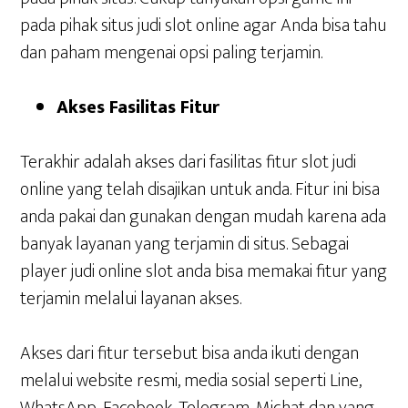
pada pihak situs judi slot online agar Anda bisa tahu
dan paham mengenai opsi paling terjamin.
Akses Fasilitas Fitur
Terakhir adalah akses dari fasilitas fitur slot judi
online yang telah disajikan untuk anda. Fitur ini bisa
anda pakai dan gunakan dengan mudah karena ada
banyak layanan yang terjamin di situs. Sebagai
player judi online slot anda bisa memakai fitur yang
terjamin melalui layanan akses.
Akses dari fitur tersebut bisa anda ikuti dengan
melalui website resmi, media sosial seperti Line,