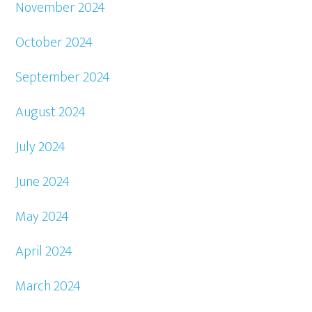
November 2024
October 2024
September 2024
August 2024
July 2024
June 2024
May 2024
April 2024
March 2024