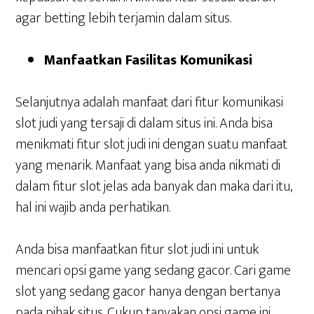
agar betting lebih terjamin dalam situs.
Manfaatkan Fasilitas Komunikasi
Selanjutnya adalah manfaat dari fitur komunikasi
slot judi yang tersaji di dalam situs ini. Anda bisa
menikmati fitur slot judi ini dengan suatu manfaat
yang menarik. Manfaat yang bisa anda nikmati di
dalam fitur slot jelas ada banyak dan maka dari itu,
hal ini wajib anda perhatikan.
Anda bisa manfaatkan fitur slot judi ini untuk
mencari opsi game yang sedang gacor. Cari game
slot yang sedang gacor hanya dengan bertanya
pada pihak situs. Cukup tanyakan opsi game ini