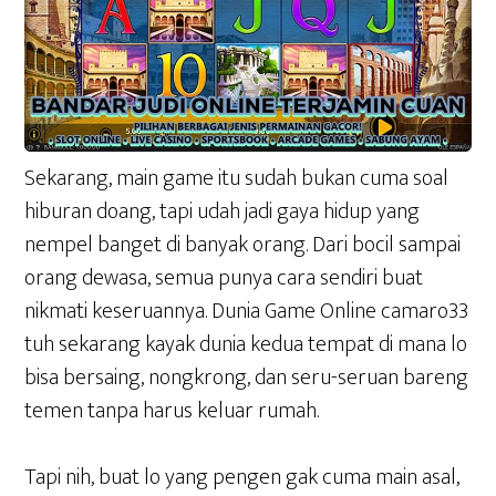
Sekarang, main game itu sudah bukan cuma soal
hiburan doang, tapi udah jadi gaya hidup yang
nempel banget di banyak orang. Dari bocil sampai
orang dewasa, semua punya cara sendiri buat
nikmati keseruannya. Dunia Game Online camaro33
tuh sekarang kayak dunia kedua tempat di mana lo
bisa bersaing, nongkrong, dan seru-seruan bareng
temen tanpa harus keluar rumah.
Tapi nih, buat lo yang pengen gak cuma main asal,