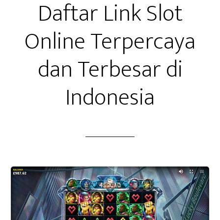
Daftar Link Slot
Online Terpercaya
dan Terbesar di
Indonesia