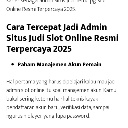
karier sebagai admin Situs Judi demo pg Slot
Online Resmi Terpercaya 2025.
Cara Tercepat Jadi Admin
Situs Judi Slot Online Resmi
Terpercaya 2025
Paham Manajemen Akun Pemain
Hal pertama yang harus dipelajari kalau mau jadi
admin slot online itu soal manajemen akun. Kamu
bakal sering ketemu hal-hal teknis kayak
pendaftaran akun baru, verifikasi data, sampai
ngurusin player yang lupa password.