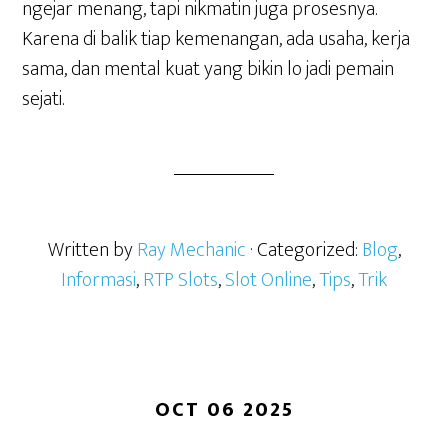
ngejar menang, tapi nikmatin juga prosesnya.
Karena di balik tiap kemenangan, ada usaha, kerja
sama, dan mental kuat yang bikin lo jadi pemain
sejati.
Written by
Ray Mechanic
· Categorized:
Blog
,
Informasi
,
RTP Slots
,
Slot Online
,
Tips
,
Trik
OCT 06 2025