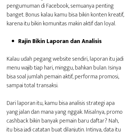
pengumuman di Facebook, semuanya penting
banget. Bonus kalau kamu bisa bikin konten kreatif,
karena itu bikin komunitas makin aktif dan loyal.
Rajin Bikin Laporan dan Analisis
Kalau udah pegang website sendiri, laporan itu jadi
menu wajib tiap hari, minggu, bahkan bulan. Isinya
bisa soal jumlah pemain aktif, performa promosi,
sampai total transaksi.
Dari laporan itu, kamu bisa analisis strategi apa
yang jalan dan mana yang nggak. Misalnya, promo
cashback bikin banyak pemain baru daftar? Nah,
itu bisa jadi catatan buat dilanjutin. Intinya, data itu