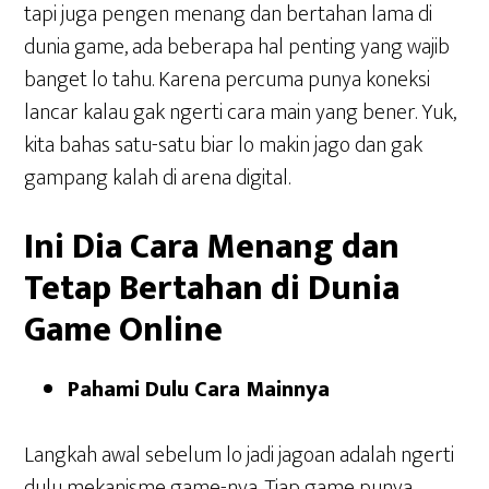
tapi juga pengen menang dan bertahan lama di
dunia game, ada beberapa hal penting yang wajib
banget lo tahu. Karena percuma punya koneksi
lancar kalau gak ngerti cara main yang bener. Yuk,
kita bahas satu-satu biar lo makin jago dan gak
gampang kalah di arena digital.
Ini Dia Cara Menang dan
Tetap Bertahan di Dunia
Game Online
Pahami Dulu Cara Mainnya
Langkah awal sebelum lo jadi jagoan adalah ngerti
dulu mekanisme game-nya. Tiap game punya