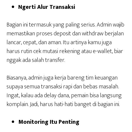
Ngerti Alur Transaksi
Bagian ini termasuk yang paling serius. Admin wajib
memastikan proses deposit dan withdraw berjalan
lancar, cepat, dan aman. Itu artinya kamu juga
harus rutin cek mutasi rekening atau e-wallet, biar
nggak ada salah transfer.
Biasanya, admin juga kerja bareng tim keuangan
supaya semua transaksi rapi dan bebas masalah.
Ingat, kalau ada delay dana, pemain bisa langsung
komplain. Jadi, harus hati-hati banget di bagian ini.
Monitoring Itu Penting