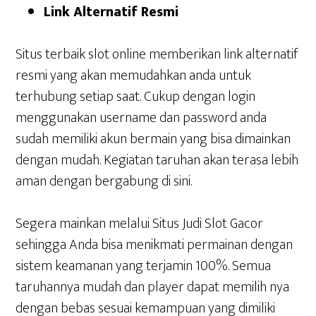
Link Alternatif Resmi
Situs terbaik slot online memberikan link alternatif
resmi yang akan memudahkan anda untuk
terhubung setiap saat. Cukup dengan login
menggunakan username dan password anda
sudah memiliki akun bermain yang bisa dimainkan
dengan mudah. Kegiatan taruhan akan terasa lebih
aman dengan bergabung di sini.
Segera mainkan melalui Situs Judi Slot Gacor
sehingga Anda bisa menikmati permainan dengan
sistem keamanan yang terjamin 100%. Semua
taruhannya mudah dan player dapat memilih nya
dengan bebas sesuai kemampuan yang dimiliki