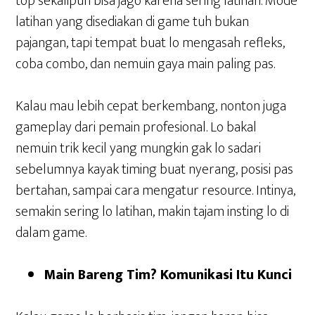
top sekalipun bisa jago karena sering latihan. Mode
latihan yang disediakan di game tuh bukan
pajangan, tapi tempat buat lo mengasah refleks,
coba combo, dan nemuin gaya main paling pas.
Kalau mau lebih cepat berkembang, nonton juga
gameplay dari pemain profesional. Lo bakal
nemuin trik kecil yang mungkin gak lo sadari
sebelumnya kayak timing buat nyerang, posisi pas
bertahan, sampai cara mengatur resource. Intinya,
semakin sering lo latihan, makin tajam insting lo di
dalam game.
Main Bareng Tim? Komunikasi Itu Kunci