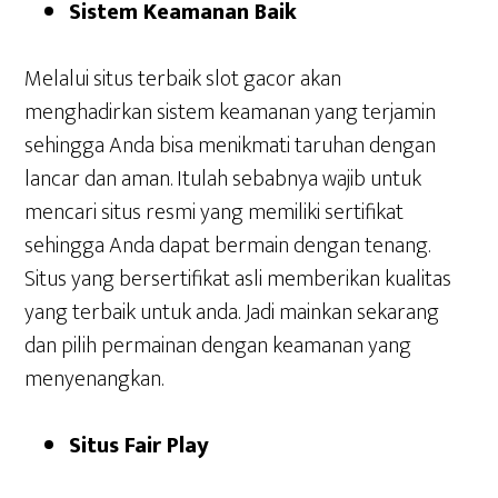
Sistem Keamanan Baik
Melalui situs terbaik slot gacor akan
menghadirkan sistem keamanan yang terjamin
sehingga Anda bisa menikmati taruhan dengan
lancar dan aman. Itulah sebabnya wajib untuk
mencari situs resmi yang memiliki sertifikat
sehingga Anda dapat bermain dengan tenang.
Situs yang bersertifikat asli memberikan kualitas
yang terbaik untuk anda. Jadi mainkan sekarang
dan pilih permainan dengan keamanan yang
menyenangkan.
Situs Fair Play