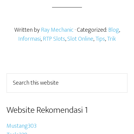
Written by
Ray Mechanic
· Categorized:
Blog
,
Informasi
,
RTP Slots
,
Slot Online
,
Tips
,
Trik
Primary
Search
this
Sidebar
website
Website Rekomendasi 1
Mustang303