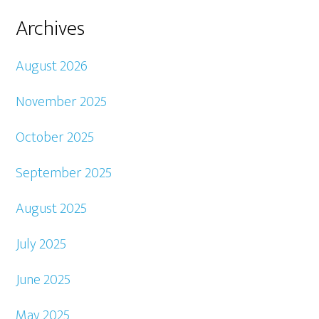
Archives
August 2026
November 2025
October 2025
September 2025
August 2025
July 2025
June 2025
May 2025