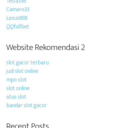
Tesla338
Camaro33
Lexus888
QQfullbet
Website Rekomendasi 2
slot gacor terbaru
judi slot online
mpo slot
slot online
situs slot
bandar slot gacor
Recent Posts