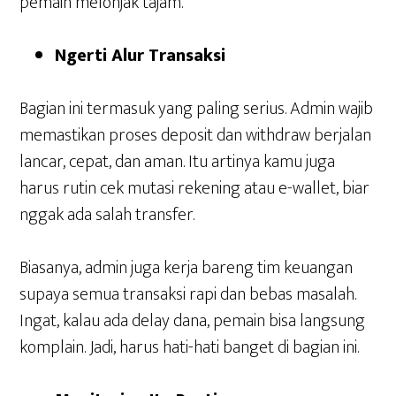
pemain melonjak tajam.
Ngerti Alur Transaksi
Bagian ini termasuk yang paling serius. Admin wajib
memastikan proses deposit dan withdraw berjalan
lancar, cepat, dan aman. Itu artinya kamu juga
harus rutin cek mutasi rekening atau e-wallet, biar
nggak ada salah transfer.
Biasanya, admin juga kerja bareng tim keuangan
supaya semua transaksi rapi dan bebas masalah.
Ingat, kalau ada delay dana, pemain bisa langsung
komplain. Jadi, harus hati-hati banget di bagian ini.