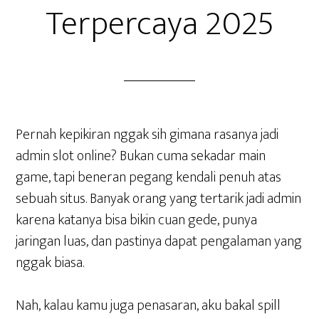
Terpercaya 2025
Pernah kepikiran nggak sih gimana rasanya jadi
admin slot online? Bukan cuma sekadar main
game, tapi beneran pegang kendali penuh atas
sebuah situs. Banyak orang yang tertarik jadi admin
karena katanya bisa bikin cuan gede, punya
jaringan luas, dan pastinya dapat pengalaman yang
nggak biasa.
Nah, kalau kamu juga penasaran, aku bakal spill