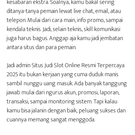
kesabaran ekstra. Soalnya, kamu bakal sering
ditanya-tanya pemain lewat live chat, email, atau
telepon. Mulai dari cara main, info promo, sampai
kendala teknis. Jadi, selain teknis, skill komunikasi
juga harus bagus. Anggap aja kamu jadi jembatan
antara situs dan para pemain.
Jadi admin Situs Judi Slot Online Resmi Terpercaya
2025 itu bukan kerjaan yang cuma duduk manis
sambil nunggu uang masuk. Ada banyak tanggung
jawab mulai dari ngurus akun, promosi, laporan,
transaksi, sampai monitoring sistem. Tapi kalau
kamu bisa jalanin dengan baik, peluang sukses dan
cuannya memang sangat menggoda.