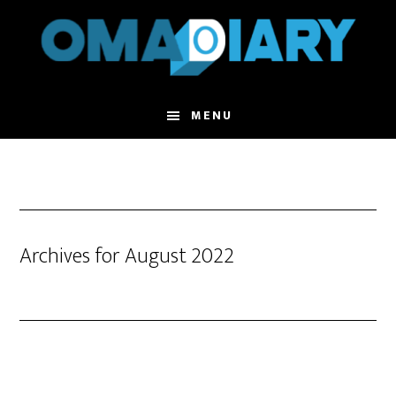
Skip
Skip
to
to
main
primary
content
sidebar
MENU
Archives for August 2022