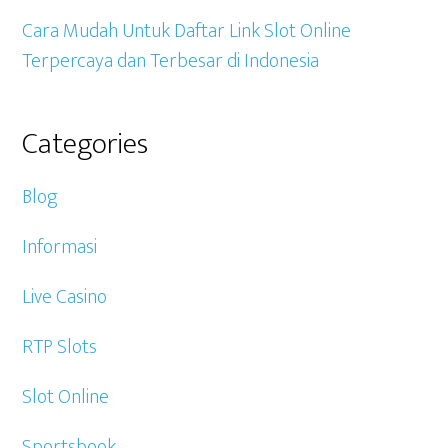
Cara Mudah Untuk Daftar Link Slot Online
Terpercaya dan Terbesar di Indonesia
Categories
Blog
Informasi
Live Casino
RTP Slots
Slot Online
Sportsbook