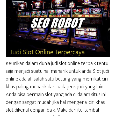
Keunikan dalam dunia judi slot online terbaik tentu
saja menjadi suatu hal menarik untuk anda. Slot judi
online adalah salah satu betting yang memikat ciri
khas paling menarik dari pada jenis judi yang lain.
Anda bisa bermain slot yang ada di dalam situs ini
dengan sangat mudah jika hal mengenai ciri khas
slot dikenal dengan baik. Maka dari itu, tambah