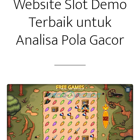
Website Slot Demo
Terbaik untuk
Analisa Pola Gacor