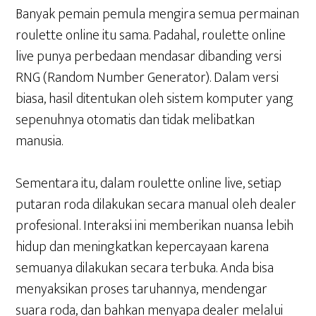
Banyak pemain pemula mengira semua permainan
roulette online itu sama. Padahal, roulette online
live punya perbedaan mendasar dibanding versi
RNG (Random Number Generator). Dalam versi
biasa, hasil ditentukan oleh sistem komputer yang
sepenuhnya otomatis dan tidak melibatkan
manusia.
Sementara itu, dalam roulette online live, setiap
putaran roda dilakukan secara manual oleh dealer
profesional. Interaksi ini memberikan nuansa lebih
hidup dan meningkatkan kepercayaan karena
semuanya dilakukan secara terbuka. Anda bisa
menyaksikan proses taruhannya, mendengar
suara roda, dan bahkan menyapa dealer melalui