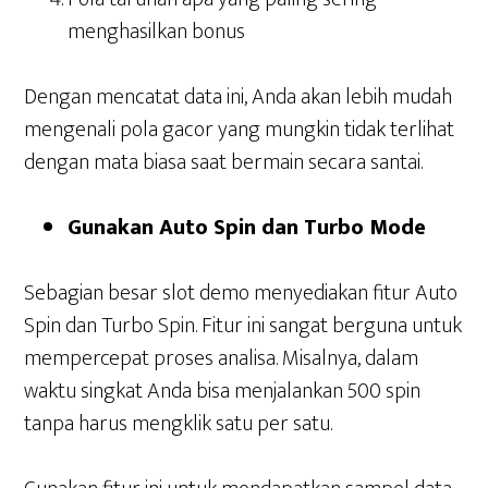
menghasilkan bonus
Dengan mencatat data ini, Anda akan lebih mudah
mengenali pola gacor yang mungkin tidak terlihat
dengan mata biasa saat bermain secara santai.
Gunakan Auto Spin dan Turbo Mode
Sebagian besar slot demo menyediakan fitur Auto
Spin dan Turbo Spin. Fitur ini sangat berguna untuk
mempercepat proses analisa. Misalnya, dalam
waktu singkat Anda bisa menjalankan 500 spin
tanpa harus mengklik satu per satu.