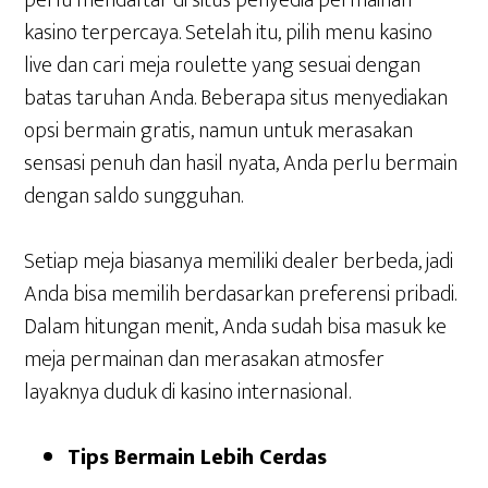
perlu mendaftar di situs penyedia permainan
kasino terpercaya. Setelah itu, pilih menu kasino
live dan cari meja roulette yang sesuai dengan
batas taruhan Anda. Beberapa situs menyediakan
opsi bermain gratis, namun untuk merasakan
sensasi penuh dan hasil nyata, Anda perlu bermain
dengan saldo sungguhan.
Setiap meja biasanya memiliki dealer berbeda, jadi
Anda bisa memilih berdasarkan preferensi pribadi.
Dalam hitungan menit, Anda sudah bisa masuk ke
meja permainan dan merasakan atmosfer
layaknya duduk di kasino internasional.
Tips Bermain Lebih Cerdas