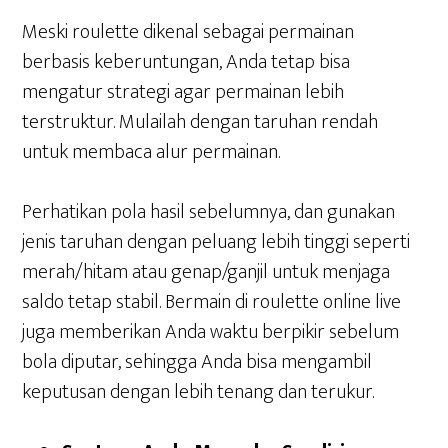
Meski roulette dikenal sebagai permainan
berbasis keberuntungan, Anda tetap bisa
mengatur strategi agar permainan lebih
terstruktur. Mulailah dengan taruhan rendah
untuk membaca alur permainan.
Perhatikan pola hasil sebelumnya, dan gunakan
jenis taruhan dengan peluang lebih tinggi seperti
merah/hitam atau genap/ganjil untuk menjaga
saldo tetap stabil. Bermain di roulette online live
juga memberikan Anda waktu berpikir sebelum
bola diputar, sehingga Anda bisa mengambil
keputusan dengan lebih tenang dan terukur.