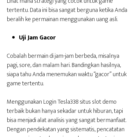
Lihat mana strategi yang cocok untuk game
tertentu. Data ini bisa sangat berguna ketika Anda
beralih ke permainan menggunakan uang asli.
Uji Jam Gacor
Cobalah bermain di jam-jam berbeda, misalnya
pagi, sore, dan malam hari. Bandingkan hasilnya,
siapa tahu Anda menemukan waktu “gacor” untuk
game tertentu.
Menggunakan Login Tesla338 situs slot demo
terbaik bukan hanya sekadar untuk hiburan, tapi
bisa menjadi alat analisis yang sangat bermanfaat.
Dengan pendekatan yang sistematis, pencatatan