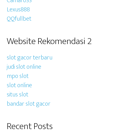
Camaro33
Lexus888
QQfullbet
Website Rekomendasi 2
slot gacor terbaru
judi slot online
mpo slot
slot online
situs slot
bandar slot gacor
Recent Posts