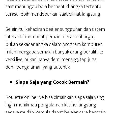
saat menunggu bola berhenti di angka tertentu
terasa lebih mendebarkan saat dilihat langsung.
Selain itu, kehadiran dealer sungguhan dan sistem
interaktif membuat pemain merasa dihargai,
bukan sekadar angka dalam program komputer.
Inilah mengapa semakin banyak orang beralih ke
versi live, bukan hanya demi menang, tapi juga
demi pengalaman yang autentik.
Siapa Saja yang Cocok Bermain?
Roulette online live bisa dimainkan siapa saja yang
ingin menikmati pengalaman kasino langsung
secara mudah. Pemula dapat belajar cara bermain