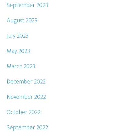
September 2023
August 2023
July 2023
May 2023
March 2023
December 2022
November 2022
October 2022
September 2022