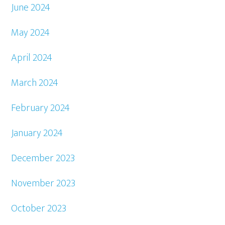
June 2024
May 2024
April 2024
March 2024
February 2024
January 2024
December 2023
November 2023
October 2023